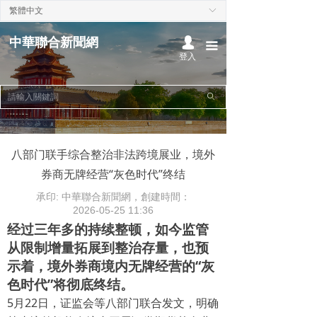
繁體中文
ꀅ
首頁
中華聯合新聞網
넙
끀
熱點聚焦
登入
本地時事
ꄙ
中華時事
國際新聞
八部门联手综合整治非法跨境展业，境外
券商无牌经营“灰色时代”终结
經濟財經
承印: 中華聯合新聞網，創建時間：
政治社論
2026-05-25
11:36
经过三年多的持续整顿，如今监管
文化娛樂
从限制增量拓展到整治存量，也预
示着，境外券商境内无牌经营的“灰
色时代”将彻底终结。
5月22日，证监会等八部门联合发文，明确