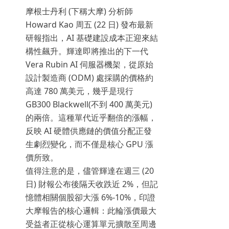
摩根士丹利 (下稱大摩) 分析師
Howard Kao 周五 (22 日) 發布最新
研報指出，AI 基礎建設成本正迎來結
構性飆升。輝達即將推出的下一代
Vera Rubin AI 伺服器機架，從原始
設計製造商 (ODM) 處採購的價格約
高達 780 萬美元，幾乎是現行
GB300 Blackwell(不到 400 萬美元)
的兩倍。這種單代近乎翻倍的漲幅，
反映 AI 硬體供應鏈的價值分配正發
生劇烈變化，而不僅是核心 GPU 漲
價所致。
值得注意的是，儘管輝達在週三 (20
日) 財報公布後隔天收跌近 2%，但記
憶體相關個股卻大漲 6%-10%，印證
大摩報告的核心邏輯：此輪漲價最大
受益者正從核心運算單元擴散至周邊