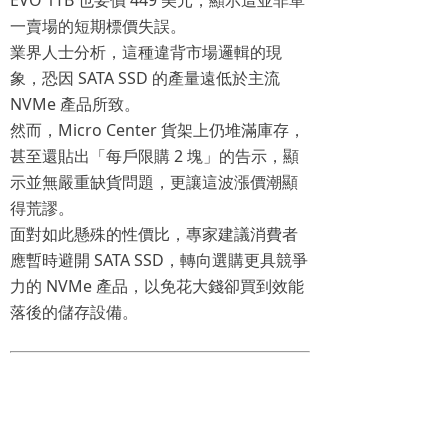
EVO 1TB 也要價 449 美元，顯示這並非單
一賣場的短期標價失誤。
業界人士分析，這種違背市場邏輯的現
象，恐因 SATA SSD 的產量遠低於主流
NVMe 產品所致。
然而，Micro Center 貨架上仍堆滿庫存，
甚至還貼出「每戶限購 2 塊」的告示，顯
示並無嚴重缺貨問題，更讓這波漲價潮顯
得荒謬。
面對如此懸殊的性價比，專家建議消費者
應暫時避開 SATA SSD，轉向選購更具競爭
力的 NVMe 產品，以免花大錢卻買到效能
落後的儲存設備。