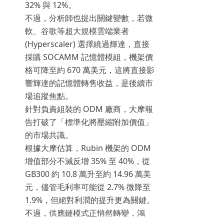
32% 與 12%。
不過，分析師也提出關鍵變數，若微
軟、谷歌等超大規模雲端業者
(Hyperscaler) 選擇繞過輝達，直接
採購 SOCAMM 記憶體模組，機架價
格可降至約 670 萬美元，這將直接影
響輝達的記憶體轉售收益，是後續市
場追蹤焦點。
針對負責組裝的 ODM 廠商，大摩報
告打破了「標準化將壓縮附加價值」
的市場共識。
根據大摩估算，Rubin 機架的 ODM
增值部分不減反增 35% 至 40%，從
GB300 約 10.8 萬升至約 14.96 萬美
元，儘管毛利率可能從 2.7% 微降至
1.9%，但絕對利潤的提升更為關鍵。
不過，供應鏈模式正悄然轉變，鴻