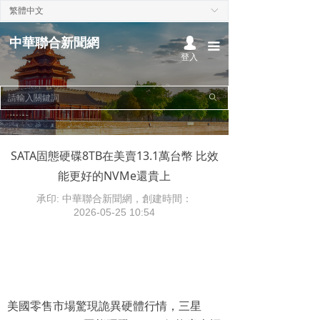
繁體中文
ꀅ
首頁
中華聯合新聞網
넙
끀
熱點聚焦
登入
本地時事
ꄙ
中華時事
國際新聞
SATA固態硬碟8TB在美賣13.1萬台幣 比效
能更好的NVMe還貴上
經濟財經
承印: 中華聯合新聞網，創建時間：
政治社論
2026-05-25
10:54
文化娛樂
美國零售市場驚現詭異硬體行情，三星