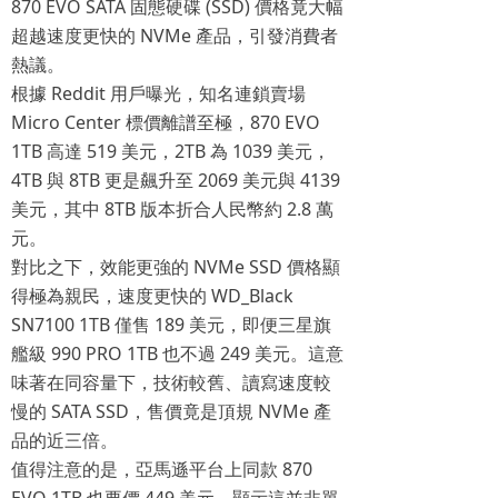
870 EVO SATA 固態硬碟 (SSD) 價格竟大幅
超越速度更快的 NVMe 產品，引發消費者
熱議。
根據 Reddit 用戶曝光，知名連鎖賣場
Micro Center 標價離譜至極，870 EVO
1TB 高達 519 美元，2TB 為 1039 美元，
4TB 與 8TB 更是飆升至 2069 美元與 4139
美元，其中 8TB 版本折合人民幣約 2.8 萬
元。
對比之下，效能更強的 NVMe SSD 價格顯
得極為親民，速度更快的 WD_Black
SN7100 1TB 僅售 189 美元，即便三星旗
艦級 990 PRO 1TB 也不過 249 美元。這意
味著在同容量下，技術較舊、讀寫速度較
慢的 SATA SSD，售價竟是頂規 NVMe 產
品的近三倍。
值得注意的是，亞馬遜平台上同款 870