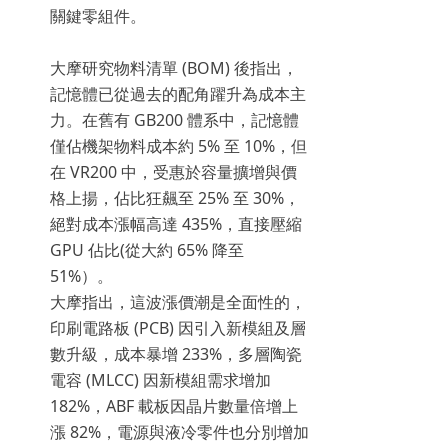
關鍵零組件。
大摩研究物料清單 (BOM) 後指出，
記憶體已從過去的配角躍升為成本主
力。在舊有 GB200 體系中，記憶體
僅佔機架物料成本約 5% 至 10%，但
在 VR200 中，受惠於容量擴增與價
格上揚，佔比狂飆至 25% 至 30%，
絕對成本漲幅高達 435%，直接壓縮
GPU 佔比(從大約 65% 降至
51%）。
大摩指出，這波漲價潮是全面性的，
印刷電路板 (PCB) 因引入新模組及層
數升級，成本暴增 233%，多層陶瓷
電容 (MLCC) 因新模組需求增加
182%，ABF 載板因晶片數量倍增上
漲 82%，電源與液冷零件也分別增加