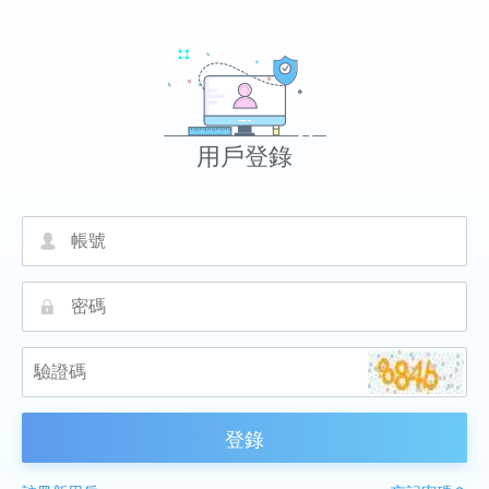
用戶登錄
넙
끕
登錄